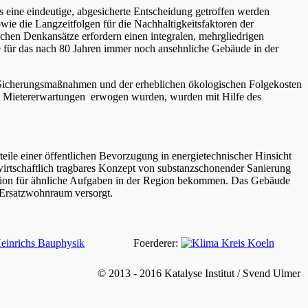
eine eindeutige, abgesicherte Entscheidung getroffen werden
ie die Langzeitfolgen für die Nachhaltigkeitsfaktoren der
chen Denkansätze erfordern einen integralen, mehrgliedrigen
e für das nach 80 Jahren immer noch ansehnliche Gebäude in der
r Sicherungsmaßnahmen und der erheblichen ökologischen Folgekosten
mit Mietererwartungen erwogen wurden, wurden mit Hilfe des
ile einer öffentlichen Bevorzugung in energietechnischer Hinsicht
irtschaftlich tragbares Konzept von substanzschonender Sanierung
ktion für ähnliche Aufgaben in der Region bekommen. Das Gebäude
t Ersatzwohnraum versorgt.
Foerderer:
© 2013 - 2016 Katalyse Institut / Svend Ulmer