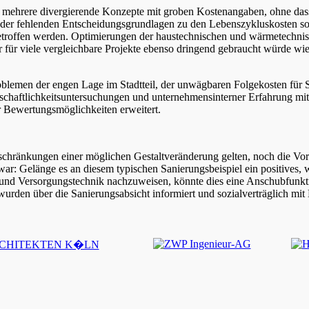
mehrere divergierende Konzepte mit groben Kostenangaben, ohne dass 
 der fehlenden Entscheidungsgrundlagen zu den Lebenszykluskosten sow
getroffen werden. Optimierungen der haustechnischen und wärmetechnis
 für viele vergleichbare Projekte ebenso dringend gebraucht würde wi
oblemen der engen Lage im Stadtteil, der unwägbaren Folgekosten fü
irtschaftlichkeitsuntersuchungen und unternehmensinterner Erfahrung 
r Bewertungsmöglichkeiten erweitert.
chränkungen einer möglichen Gestaltveränderung gelten, noch die Vorte
 Gelänge es an diesem typischen Sanierungsbeispiel ein positives, w
- und Versorgungstechnik nachzuweisen, könnte dies eine Anschubfun
urden über die Sanierungsabsicht informiert und sozialverträglich mi